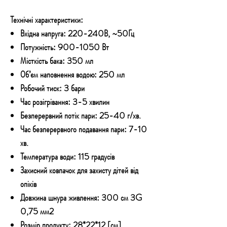
Технічні характеристики:
Вхідна напруга: 220-240В, ~50Гц
Потужність: 900-1050 Вт
Місткість бака: 350 мл
Об’єм наповнення водою: 250 мл
Робочий тиск: 3 бари
Час розігрівання: 3-5 хвилин
Безперервний потік пари: 25-40 г/хв.
Час безперервного подавання пари: 7-10
хв.
Температура води: 115 градусів
Захисний ковпачок для захисту дітей від
опіків
Довжина шнура живлення: 300 см 3G
0,75 мм2
Розмір продукту: 28*22*12 [см]