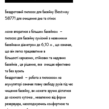
Бездротовий пилосос для басейну Bestway
58771 для очищення дна та стінок
може впоратися з більшим басейном
–
пилосос для басейну сумісний з наземними
басейнами
діаметром до 6,10 м
, що означає,
що він легко працюватиме в
більшості
каркасних, стійкових та надувних
басейнів
, це рішення, яке
очищає ефективно
та без зусиль
бездротовий
– робота з пилососом на
акумуляторі означає
повну свободу рухів
під час
чищення басейну, ви можете
зручно дістатися
до кожного куточка
, незалежно від форми
резервуара, насолоджуючись
комфортною та