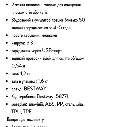
2 змінні пилососні головки для очищення
плоских стін або кутів
Вбудований акумулятор працює близько 50
хвилин і заряджається за 4-5 годин
просте керування кнопками
напруга: 5 В
заряджання через USB-порт
великий прозорий відсік для сміття об’ємом
0,54 л
вага: 1,2 кг
вага в упаковці: 1,6 кг
бренд: BESTWAY
Код виробника Bestway: 58771
матеріал: алюміній, ABS, PP, сталь, мідь,
TPU, TPE
Входить до комплекту
бездротовий пилосос