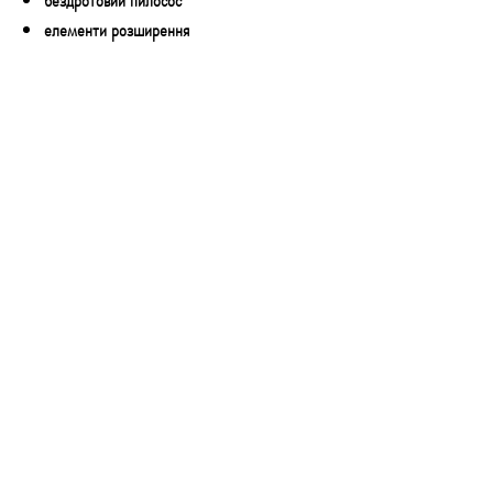
елементи розширення
2 поради щодо прибирання
зарядний кабель
детальний посібник користувача
барвиста упаковка
КОНТАКТИ
Email:
technoshopnv@gmail.com
Тел:
+380 73 777 50 54
Адреса: Залізничне шосе 57, м.Київ,
01103
Графік роботи:
8:00 до 22:00 - без вихідних