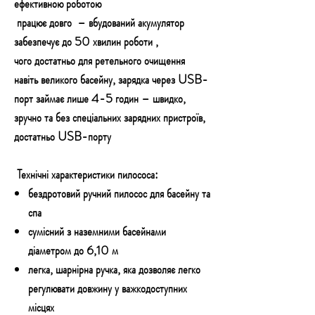
ефективною роботою
працює довго
– вбудований
акумулятор
забезпечує до 50 хвилин роботи
,
чого
достатньо для ретельного очищення
навіть великого басейну, зарядка через USB-
порт
займає лише 4-5 годин – швидко,
зручно та без спеціальних зарядних пристроїв,
достатньо USB-порту
Технічні характеристики пилососа:
бездротовий ручний пилосос для басейну та
спа
сумісний з наземними басейнами
діаметром до 6,10 м
легка, шарнірна ручка, яка дозволяє легко
регулювати довжину у важкодоступних
місцях