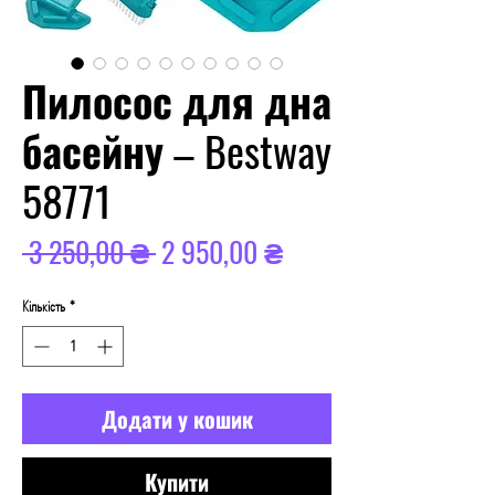
Пилосос для дна
басейну – Bestway
58771
Звичайна
За
 3 250,00 ₴ 
2 950,00 ₴
ціна
розпродажем
Кількість
*
Додати у кошик
Купити