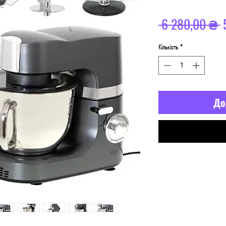
 6 280,00 ₴ 
ц
Кількість
*
До