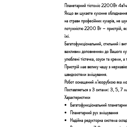
Планетарний тістоміс 2200Вт 4в
Якщо ви шукаєте кухонне обладнання,
на страви професійних кухарів, не 
потужністю 2200 Вт – пристрій, яки
їжі.
Багатофункціональний, стильний і виг
важливим доповненням до Вашого ку
улюблені тістечка, соуси та креми, а
Пристрій має велику чашу з нержавію
швидкостями змішування.
Робот оснащений м’ясорубкою яка мож
Поставляється з 3 ситами: 3, 5, 7 м
Характеристики
Багатофункціональний планетарн
Планетарний рух змішування
Надійна редукторна система склад