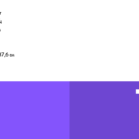
т
ц
м
37,6 см