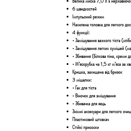
Велика миска 7,0 л з нержавіючої
6 швидкостей
Імпульсний режим
Нахилена головка для легкого дос
4 функції:
• Замішування важкого тіста (хліб
• Замішування легких сумішей (ма
• Збивання (білкова піна, креми д
• М’ясорубка на 1,5 кг м’яса за х
Кришка, захищена від бризок
3 мішалки:
• Гак для тіста
• Віночок для змішування
• Збивачка для яєць
Знімні аксесуари для легкого очи
Пластиковий штовхач
Стійкі присоски