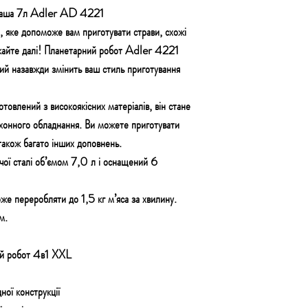
1чаша 7л Adler AD 4221
 яке допоможе вам приготувати страви, схожі
шукайте далі! Планетарний робот Adler 4221
й назавжди змінить ваш стиль приготування
отовлений з високоякісних матеріалів, він стане
хонного обладнання. Ви можете приготувати
 також багато інших доповнень.
чої сталі об’ємом 7,0 л і оснащений 6
е переробляти до 1,5 кг м’яса за хвилину.
м.
ий робот 4в1 XXL
ної конструкції