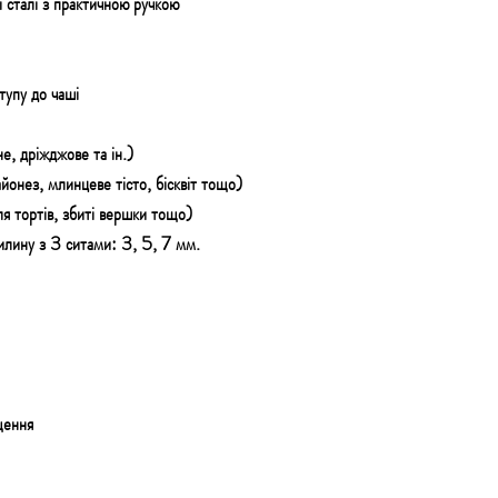
 сталі з практичною ручкою
тупу до чаші
не, дріжджове та ін.)
йонез, млинцеве тісто, бісквіт тощо)
ля тортів, збиті вершки тощо)
вилину з 3 ситами: 3, 5, 7 мм.
щення