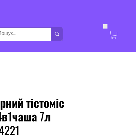
Увійти
рний тістоміс
4в1чаша 7л
 4221