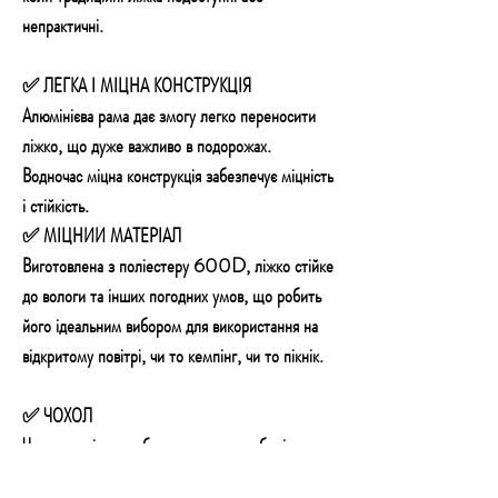
непрактичні.
✅ ЛЕГКА І МІЦНА КОНСТРУКЦІЯ
Алюмінієва рама дає змогу легко переносити
ліжко, що дуже важливо в подорожах.
Водночас міцна конструкція забезпечує міцність
і стійкість.
✅ МІЦНИЙ МАТЕРІАЛ
Виготовлена з поліестеру 600D, ліжко стійке
до вологи та інших погодних умов, що робить
його ідеальним вибором для використання на
відкритому повітрі, чи то кемпінг, чи то пікнік.
✅ ЧОХОЛ
Чохол не тільки забезпечує зручне зберігання
ліжка, але й полегшує його транспортування. З