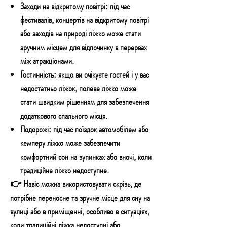
Заходи на відкритому повітрі:
під час
фестивалів, концертів на відкритому повітрі
або заходів на природі ліжко може стати
зручним місцем для відпочинку в перервах
між атракціонами.
Гостинність:
якщо ви очікуєте гостей і у вас
недостатньо ліжок, полеве ліжко може
стати швидким рішенням для забезпечення
додаткового спального місця.
Подорожі:
під час поїздок автомобілем або
кемперу ліжко може забезпечити
комфортний сон на зупинках або вночі, коли
традиційне ліжко недоступне.
👉 Навіс можна використовувати скрізь, де
потрібне переносне та зручне місце для сну на
вулиці або в приміщенні, особливо в ситуаціях,
коли традиційні ліжка недоступні або