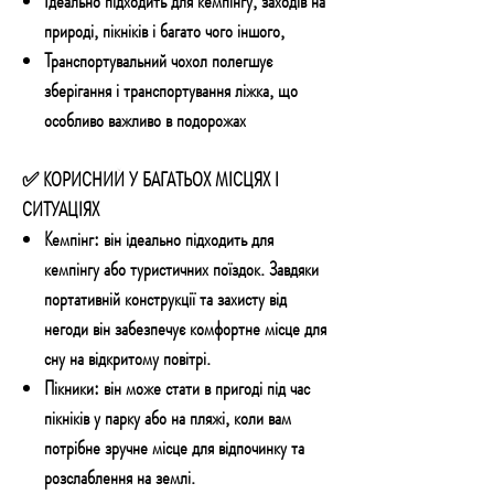
Ідеально підходить для кемпінгу, заходів на
природі, пікніків і багато чого іншого,
Транспортувальний чохол полегшує
зберігання і транспортування ліжка, що
особливо важливо в подорожах
✅ КОРИСНИЙ У БАГАТЬОХ МІСЦЯХ І
СИТУАЦІЯХ
Кемпінг:
він ідеально підходить для
кемпінгу або туристичних поїздок. Завдяки
портативній конструкції та захисту від
негоди він забезпечує комфортне місце для
сну на відкритому повітрі.
Пікники:
він може стати в пригоді під час
пікніків у парку або на пляжі, коли вам
потрібне зручне місце для відпочинку та
розслаблення на землі.