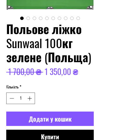
Польове ліжко
Sunwaal 100кг
зелене (Польща)
Звичайна
За
 1 700,00 ₴ 
1 350,00 ₴
ціна
розпродажем
Кількість
*
Додати у кошик
Купити