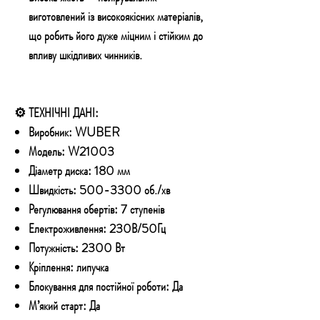
виготовлений із високоякісних матеріалів,
що робить його дуже міцним і стійким до
впливу шкідливих чинників.
⚙️ ТЕХНІЧНІ ДАНІ:
Виробник:
WUBER
Модель:
W21003
Діаметр диска:
180 мм
Швидкість:
500-3300 об./хв
Регулювання обертів:
7 ступенів
Електроживлення:
230В/50Гц
Потужність:
2300 Вт
Кріплення:
липучка
Блокування для постійної роботи:
Да
М’який старт:
Да