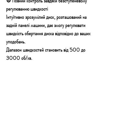
⚙️ Повний контроль завдяки безступеневому
регулюванню швидкості
Інтуїтивно зрозумілий диск, розташований на
задній панелі машини, дає змогу регулювати
швидкість обертання диска відповідно до ваших
уподобань.
Діапазон швидкостей становить від 500 до
3000 об/хв.
Такий діапазон швидкостей дає змогу
працювати з різними полірувальними пастами.
⚡ Корпус із міцного пластику
Це забезпечує належний захист компонентів
машини, унаслідок чого вона має дуже добрий
термін експлуатації, вірно слугуючи впродовж
багатьох років.
Вентиляційні отвори забезпечують належне