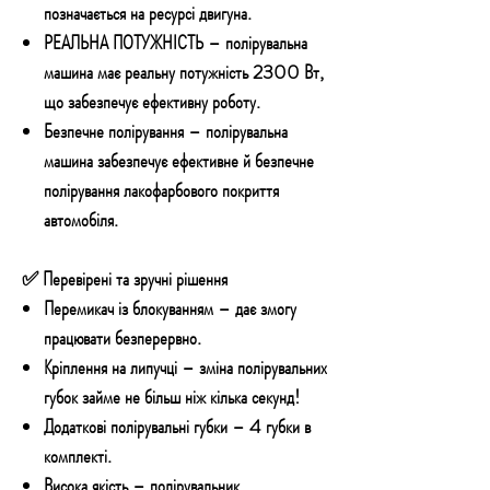
позначається на ресурсі двигуна.
РЕАЛЬНА ПОТУЖНІСТЬ
– полірувальна
машина має реальну потужність 2300 Вт,
що забезпечує ефективну роботу.
Безпечне полірування
– полірувальна
машина забезпечує ефективне й безпечне
полірування лакофарбового покриття
автомобіля.
✅ Перевірені та зручні рішення
Перемикач із блокуванням
– дає змогу
працювати безперервно.
Кріплення на липучці
– зміна полірувальних
губок займе не більш ніж кілька секунд!
Додаткові полірувальні губки
– 4 губки в
комплекті.
Висока якість
– полірувальник