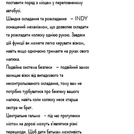
поставити поряд з місцем у переповненому
автобусі.
Швидке складання та розкладання
– INDY
оснащений механізмом, що дозволяє складати
та розкладати коляску однією рукою. Завдяки
цій функції ви можете легко керувати візком,
навіть якщо одночасно тримаєте на руках свого
малюка.
Подвійна система безпеки
– подвійний замок
захищає візок від випадкового та
неконтрольованого складання, тому вам не
потрібно турбуватися про безпеку вашого
малюка, навіть коли коляску несе старша
сестра чи брат.
Центральне гальмо
- під час прогулянки
містом на дорозі можуть з'являтися різні
перешкоди. Щоб дати батькам можливість