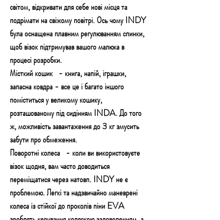
світом, відкривати для себе нові місця та
подрімати на свіжому повітрі. Ось чому INDY
була оснащена плавним регулюванням спинки,
щоб візок підтримував вашого малюка в
процесі розробки.
Місткий кошик
- книга, напій, іграшки,
запасна ковдра - все це і багато іншого
поміститься у великому кошику,
розташованому під сидінням INDA. До того
ж, можливість завантаження до 3 кг змусить
забути про обмеження.
Поворотні колеса
- коли ви використовуєте
візок щодня, вам часто доводиться
переміщатися через натовп. INDY не є
проблемою. Легкі та надзвичайно маневрені
колеса із стійкої до проколів піни EVA
зроблять керування коляскою задоволенням, а