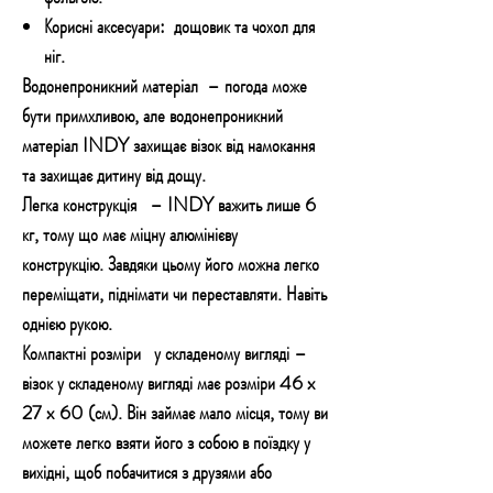
Корисні аксесуари:
дощовик та чохол для
ніг.
Водонепроникний матеріал
– погода може
бути примхливою, але водонепроникний
матеріал INDY захищає візок від намокання
та захищає дитину від дощу.
Легка конструкція
– INDY важить лише 6
кг, тому що має міцну алюмінієву
конструкцію. Завдяки цьому його можна легко
переміщати, піднімати чи переставляти. Навіть
однією рукою.
Компактні розміри
у складеному вигляді –
візок у складеному вигляді має розміри 46 x
27 x 60 (см). Він займає мало місця, тому ви
можете легко взяти його з собою в поїздку у
вихідні, щоб побачитися з друзями або