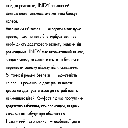
швидко реагувати, INDY оснащений
центральним гальмом, яке миттєво блокує
колеса.
Автоматичний замок
– складати візок дуже
просто, і вам не потрібно турбуватися про
необхідність додаткового захисту коляски від
розкладання. INDY має автоматичний замок,
завдяки якому ви можете взяти та безпечно
перенести коляску відразу після складання.
5-точкові ремені безпеки
– можливість
кріплення ременів на двох рівнях висоти
дозволяє адаптувати візок до потреб навіть
найменших дітей. Комфорт під час прогулянки
додатково забезпечують прокладки, завдяки
яким малюк забуде про обмеження.
Практичний підголовник
– особливої ​​уваги