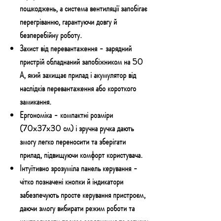
пошкоджень, а система вентиляції запобігає
перегріванню, гарантуючи довгу й
безперебійну роботу.
Захист від перевантаження
- зарядний
пристрій обладнаний запобіжником на 50
А, який захищає прилад і акумулятор від
наслідків перевантаження або короткого
замикання.
Ергономіка
- компактні розміри
(70x37x30 см) і зручна ручка дають
змогу легко переносити та зберігати
прилад, підвищуючи комфорт користувача.
Інтуїтивно зрозуміла панель керування
-
чітко позначені кнопки й індикатори
забезпечують просте керування пристроєм,
даючи змогу вибирати режим роботи та