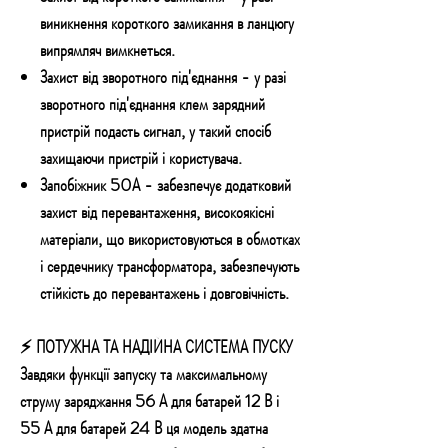
виникнення короткого замикання в ланцюгу
випрямляч вимкнеться.
Захист від зворотного під'єднання
- у разі
зворотного під'єднання клем зарядний
пристрій подасть сигнал, у такий спосіб
захищаючи пристрій і користувача.
Запобіжник 50А
- забезпечує додатковий
захист від перевантаження, високоякісні
матеріали, що використовуються в обмотках
і сердечнику трансформатора, забезпечують
стійкість до перевантажень і довговічність.
⚡ ПОТУЖНА ТА НАДІЙНА СИСТЕМА ПУСКУ
Завдяки функції запуску та максимальному
струму заряджання 56 А для батарей 12 В і
55 А для батарей 24 В
ця модель здатна