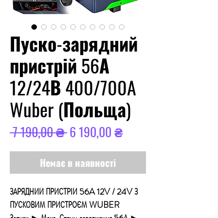
Пуско-зарядний
пристрій 56А
12/24В 400/700A
Wuber (Польща)
Звичайна
За
 7 190,00 ₴ 
6 190,00 ₴
ціна
розпродажем
Немає в наявності
ЗАРЯДНИЙ ПРИСТРІЙ 56A 12V / 24V З
ПУСКОВИМ ПРИСТРОЄМ WUBER
Запуск ► Макс. Струм заряджання 56А ►