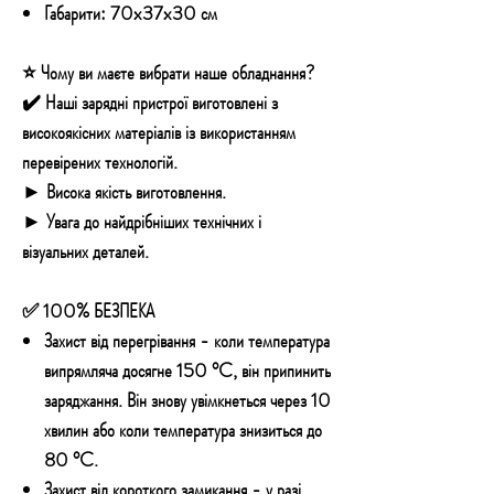
Габарити:
70x37x30 см
⭐ Чому ви маєте вибрати наше обладнання?
✔️ Наші зарядні пристрої виготовлені з
високоякісних матеріалів із використанням
перевірених технологій.
► Висока якість виготовлення.
► Увага до найдрібніших технічних і
візуальних деталей.
✅ 100% БЕЗПЕКА
Захист від перегрівання
- коли температура
випрямляча досягне 150 °C, він припинить
заряджання. Він знову увімкнеться через 10
хвилин або коли температура знизиться до
80 °C.
Захист від короткого замикання
- у разі