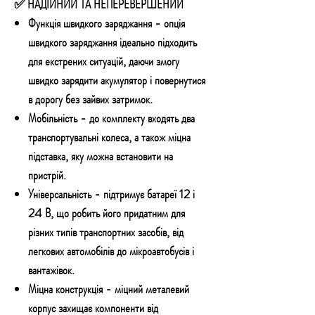
✅ НАДІЙНИЙ ТА НЕПЕРЕВЕРШЕНИЙ
Функція швидкого заряджання
- опція
швидкого заряджання ідеально підходить
для екстрених ситуацій, даючи змогу
швидко зарядити акумулятор і повернутися
в дорогу без зайвих затримок.
Мобільність
- до комплекту входять два
транспортувальні колеса, а також міцна
підставка, яку можна встановити на
пристрій.
Універсальність
- підтримує батареї 12 і
24 В, що робить його придатним для
різних типів транспортних засобів, від
легкових автомобілів до мікроавтобусів і
вантажівок.
Міцна конструкція
- міцний металевий
корпус захищає компоненти від