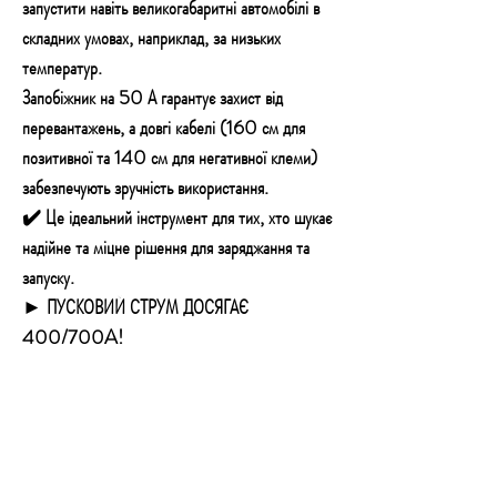
запустити навіть великогабаритні автомобілі в
складних умовах, наприклад, за низьких
температур.
Запобіжник на 50 А
гарантує захист від
перевантажень,
а довгі кабелі (160 см для
позитивної та 140 см для негативної клеми)
забезпечують зручність використання.
✔️ Це ідеальний інструмент для тих, хто шукає
надійне та міцне рішення для заряджання та
запуску.
► ПУСКОВИЙ СТРУМ ДОСЯГАЄ
400/700A!
✅ ВИПРЯМНИК ПІДХОДИТЬ ДЛЯ РІЗНИХ
ПОГОДНИХ УМОВ
Завдяки унікальній конструкції зарядний
пристрій здатний ефективно працювати в