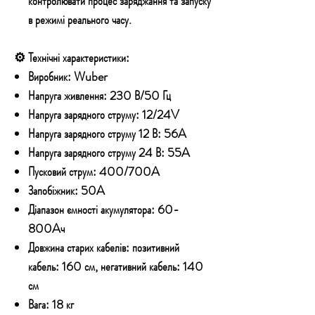
контролювати процес заряджання та запуску
в режимі реального часу.
⚙️ Технічні характеристики:
Виробник:
Wuber
Напруга живлення:
230 В/50 Гц
Напруга зарядного струму:
12/24V
Напруга зарядного струму 12 В:
56A
Напруга зарядного струму 24 В:
55A
Пусковий струм:
400/700A
Запобіжник:
50A
Діапазон ємності акумулятора:
60-
800Aч
Довжина старих кабелів:
позитивний
кабель: 160 см, негативний кабель: 140
см
Вага:
18 кг