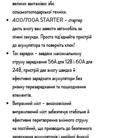
великих вантажівок або
сільськогосподарської техніки.
400/700A STARTER
- стартер
дасть змогу вам завести автомобіль за
лічені секунди. Просто під'єднайте пристрій
до акумулятора та поверніть ключ!
Ток зарядки
- завдяки максимальному
струму заряджання 56А для 12В і 60А для
24В, пристрій дає змогу швидко й
ефективно заряджати акумулятори без
ризику перезаряджання та пошкодження
елементів.
Випрямний міст
- високоякісний
випрямляючий міст забезпечує стабільне й
ефективне перетворення змінного струму
на постійний, що призводить до безпечного
заряджання акумуляторів і надійної функції