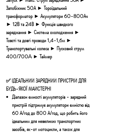
Запобіжник 50А ► Тороїдальний
трансформатор ► Акумулятори 60-800Ач
► 12В та 24В ► Функція швидкого
заряджання ► Система охолодження ►
Товсті та довгі проводи 1,4-1,6м ►
Транспортувальні колеса ► Пусковий струм
400/700A ► Таймер
✅ ІДЕАЛЬНИЙ ЗАРЯДНИЙ ПРИСТРІЙ ДЛЯ
БУДЬ-ЯКОЇ МАЙСТЕРНІ
Діапазон ємності акумуляторів
- зарядний
пристрій підтримує акумулятори ємністю від
60 А/год до 800 А/год, що робить його
ідеальним для невеликих транспортних
засобів, як-от мотоцикли, а також для