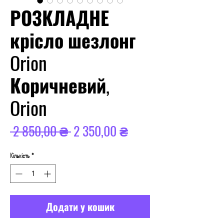
РОЗКЛАДНЕ
крісло шезлонг
Orion
Коричневий,
Orion
Звичайна
За
 2 850,00 ₴ 
2 350,00 ₴
ціна
розпродажем
Кількість
*
Додати у кошик