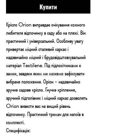
Купити
Крісло Orion виправдає очікування кожного
любителя відпочинку в саду або на пляжі. Він
практичний і універсальний. Особливу увагу
привертає міцний сталевий каркас і
надзвичайно міцний і брудовідштовхувальний
матеріал Textilene. Під підлокітниками є
замки, завдяки яким ми можемо зафіксувати
вибране положення. Оріон - надзвичайно
зручне садове крісло. Гнучке кріплення,
зручний підголівник і міцний каркас дозволять
Orion вивести вас на вищий рівень
відпочинку. Практичний тримач для напоїв в
комплекті.
Специфікація: