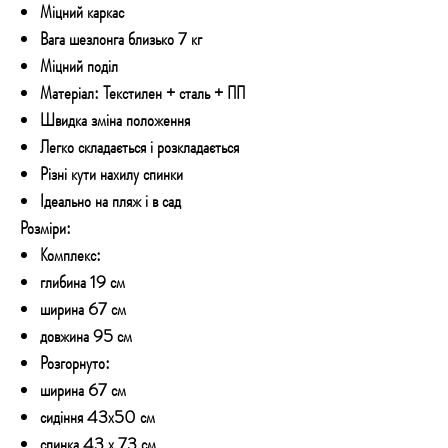
Міцний каркас
Вага шезлонга близько 7 кг
Міцний поділ
Матеріал: Текстилен + сталь + ПП
Швидка зміна положення
Легко складається і розкладається
Різні кути нахилу спинки
Ідеально на пляж і в сад
Розміри:
Комплекс:
глибина 19 см
ширина 67 см
довжина 95 см
Розгорнуто:
ширина 67 см
сидіння 43х50 см
спинка 43 х 73 см