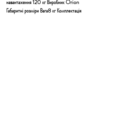
навантаження 120 кг Виробник Orion
Габаритні розміри Вага8 кг Комплектація
Підсклянник 1 шт. Користувацькі
характеристики Матеріал Коричневий Колір
(відтінок) меблів Сірий, Чорний Комплектація
підлокітниками Так Подушка-підголівник Так
КОНТАКТИ
Email:
technoshopnv@gmail.com
Тел:
+380 73 777 50 54
Адреса: Залізничне шосе 57, м.Київ,
01103
Графік роботи:
8:00 до 22:00 - без вихідних