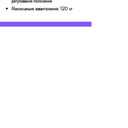
регулювання положення
Максимальне завантаження: 120 кг
КОНТАКТИ
Email:
technoshopnv@gmail.com
Тел:
+380 73 777 50 54
Адреса: Залізничне шосе 57, м.Київ,
01103
Графік роботи:
8:00 до 22:00 - без вихідних