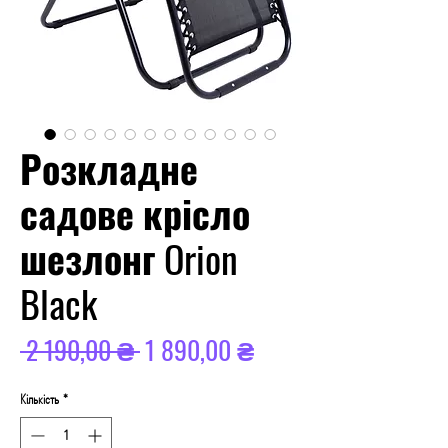
Розкладне
садове крісло
шезлонг Orion
Black
Звичайна
За
 2 190,00 ₴ 
1 890,00 ₴
ціна
розпродажем
Кількість
*