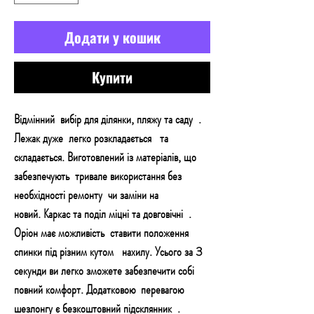
Додати у кошик
Купити
Відмінний
вибір для ділянки, пляжу та саду
.
Лежак дуже
легко розкладається
та
складається. Виготовлений із матеріалів, що
забезпечують
тривале використання без
необхідності ремонту
чи заміни на
новий.
Каркас та поділ міцні та довговічні
.
Оріон має можливість
ставити положення
спинки під різним кутом
нахилу. Усього за 3
секунди ви легко зможете забезпечити собі
повний комфорт. Додатковою
перевагою
шезлонгу є безкоштовний підсклянник
.