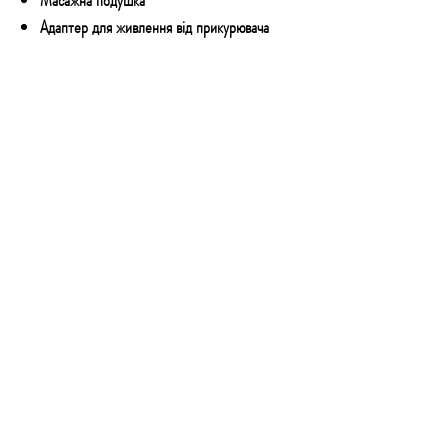
Адаптер для живлення від прикурювача
автомобіля
Адаптер для живлення від мережі 220В
Інструкція по експлуатації
Пакувальна коробка.
КОНТАКТИ
Email:
technoshopnv@gmail.com
Тел:
+380 73 777 50 54
Адреса: Залізничне шосе 57, м.Київ,
01103
Графік роботи:
8:00 до 22:00 - без вихідних