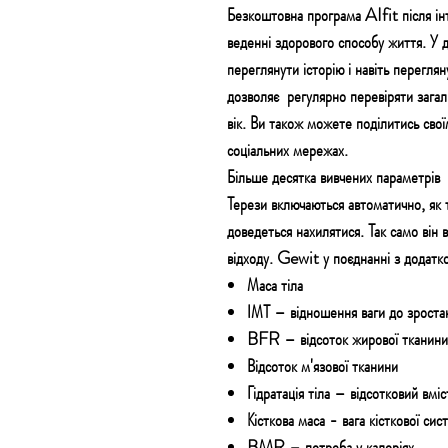
Безкоштовна програма AIfit після інт
веденні здорового способу життя. У 
переглянути історію і навіть переглян
дозволяє
регулярно перевіряти загал
вік. Ви також можете поділитись сво
соціальних мережах.
Більше десятка вивчених параметрів
Терези включаються автоматично, як т
доведеться нахилятися. Так само він 
відходу. Gewit у поєднанні з додатк
Маса тіла
ІМТ – відношення ваги до зроста
BFR – відсоток жирової тканини
Відсоток м'язової тканини
Гідратація тіла – відсотковий вміст
Кісткова маса - вага кісткової сис
BMR – потреба у калоріях