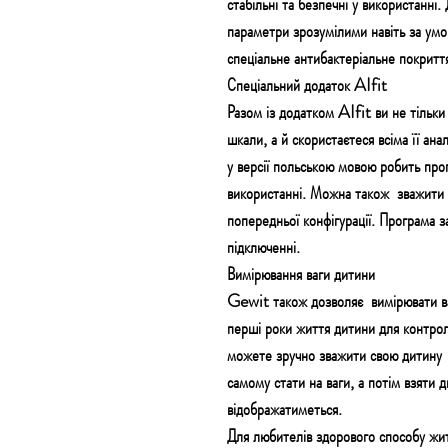
стабільні та безпечні у використанні
параметри зрозумілими навіть за умо
спеціальне антибактеріальне покриття
Спеціальний додаток AIfit
Разом із додатком AIfit ви не тільки
шкали, а й скористаєтеся всіма її а
у версії польською мовою робить про
використанні. Можна також
зважити 
попередньої конфігурації. Програма з
підключенні.
Вимірювання ваги дитини
Gewit також дозволяє
вимірювати в
перші роки життя дитини для контро
можете зручно зважити свою дитину 
самому стати на ваги, а потім взяти д
відображатиметься.
Для любителів здорового способу жи