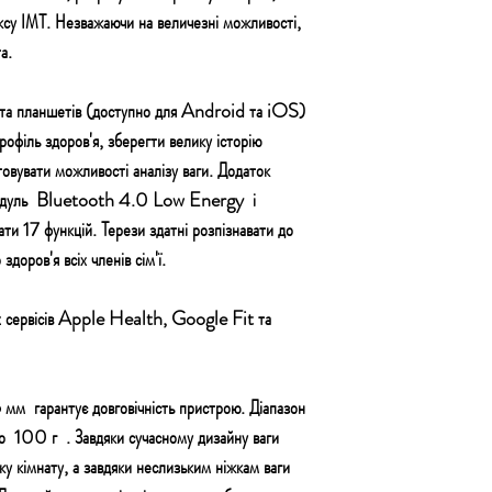
дексу ІМТ. Незважаючи на величезні можливості,
а.
 та планшетів (доступно для Android та iOS)
рофіль здоров'я, зберегти велику історію
товувати можливості аналізу ваги. Додаток
модуль
Bluetooth 4.0 Low Energy
і
ти 17 функцій. Терези здатні розпізнавати до
здоров'я всіх членів сім'ї.
х сервісів Apple Health, Google Fit та
6 мм
гарантує довговічність пристрою. Діапазон
до
100 г
. Завдяки сучасному дизайну ваги
у кімнату, а завдяки неслизьким ніжкам ваги