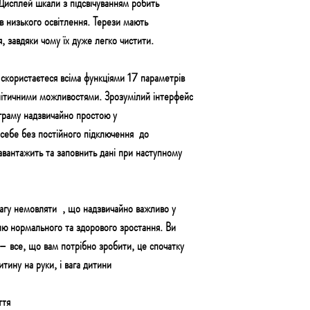
. Дисплей шкали з підсвічуванням робить
в низького освітлення. Терези мають
, завдяки чому їх дуже легко чистити.
 скористаєтеся всіма функціями 17 параметрів
налітичними можливостями. Зрозумілий інтерфейс
граму надзвичайно простою у
себе без постійного підключення
до
авантажить та заповнить дані при наступному
агу немовляти
, що надзвичайно важливо у
лю нормального та здорового зростання. Ви
– все, що вам потрібно зробити, це спочатку
итину на руки, і вага дитини
ття