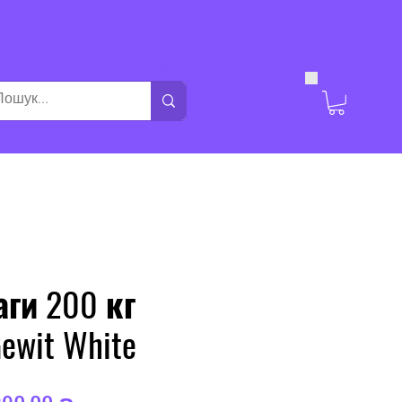
Увійти
аги 200 кг
ewit White