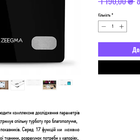
З
 1 190,00 ₴ 
ц
Кількість
*
До
одити комплексне дослідження параметрів
дтримує спільну турботу про благополуччя,
 показників. Серед
17 функцій ми
можемо
ої тканини, розрахунок потреби у калоріях,