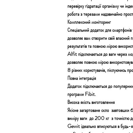
перевірку гідратації організму чи ін
робота з терезами надзвичайно прост
Комплексний моніторинг
Спеціальний додаток для смартфонів
дозволяє вам створити свій власний п
результатів та повною мірою викорис
Alfit підключається до ваги через 
дозволяє повною мірою використовува
8 різних користувачів, піклуючись про 
Повна інтеграція
Додаток підключається до популярни
програми Fibit.
Висока якість виготовлення
Якісне загартоване скло
завтовшки 
виміру ваги
до 200 кг
з точністю 
Gewit ідеально вписуються в будь-як