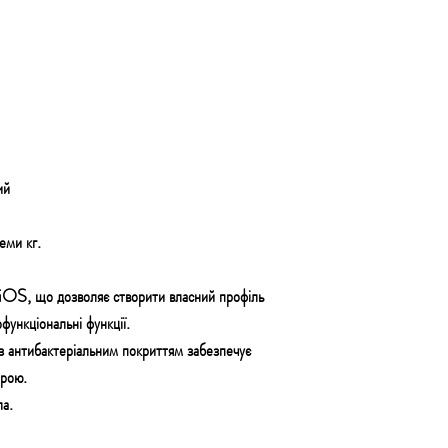
ий
еми кг.
iOS, що дозволяє створити власний профіль
функціональні функції.
 з антибактеріальним покриттям забезпечує
трою.
ла.