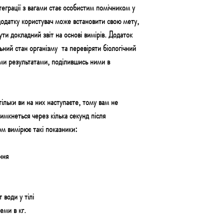
еграції з вагами стає особистим помічником у
додатку користувач може встановити свою мету,
ути докладний звіт на основі вимірів. Додаток
ьний стан організму
та перевіряти біологічний
їми результатами, поділившись ними в
ільки ви на них наступаєте, тому вам не
вимкнеться через кілька секунд після
ом вимірює такі показники:
ння
 води у тілі
теми в кг.