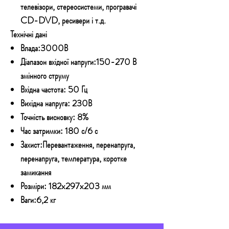
телевізори, стереосистеми, програвачі
CD-DVD, ресивери і т.д.
Технічні дані
Влада:3000В
Діапазон вхідної напруги:150-270 В
змінного струму
Вхідна частота: 50 Гц
Вихідна напруга: 230В
Точність висновку: 8%
Час затримки: 180 с/6 с
Захист:Перевантаження, перенапруга,
перенапруга, температура, коротке
замикання
Розміри: 182x297x203 мм
Ваги:6,2 кг