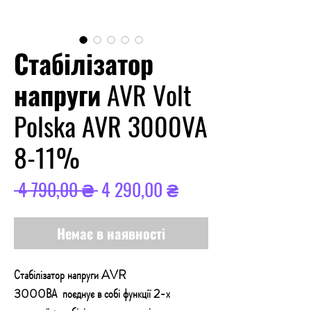
Стабілізатор
напруги AVR Volt
Polska AVR 3000VA
8-11%
Звичайна
За
 4 790,00 ₴ 
4 290,00 ₴
ціна
розпродажем
Немає в наявності
Стабілізатор напруги AVR
3000ВА
поєднує в собі функції 2-х