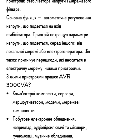
пристроїв: стабілізатора напруги і мережевого
фільтра.
Основна функція –
автоматичне регулювання
напруги, що подається на вхід
стабілізатора.
Пристрій покращує параметри
напруги, що подається, серед іншого: від
локальної мережі або електрогенератора. Він
також пригнічує перешкоди, які вносяться в
електричну мережу іншими пристроями.
З якими пристроями працює AVR
3000VA?
Комп’ютерні комплекти, сервери,
маршрутизатори, модеми, мережеві
компоненти
Побутове електронне обладнання,
наприклад, аудіопідсилювачі та мікшери,
гучномовці, музичне обладнання,