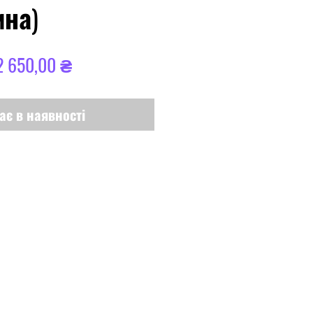
ина)
вичайна
За
2 650,00 ₴
іна
розпродажем
ає в наявності