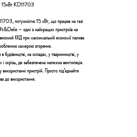
le 15кВт KD11703
703, потужністю 15 кВт, що працює на газі
aft&Dele – одні з найкращих пристроїв на
 високий ККД при максимальній економії палива
зробленою камерою згоряння.
в будівництві, на складах, у тваринництві, у
х і скрізь, де забезпечена належна вентиляція.
у використанні пристрій. Просто під’єднайте
ова до використання.