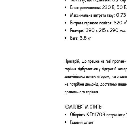
Електроживлення: 230 В, 50 Гц
Максимальна витрата газу: 0,73 
Витрата гарячого повітря: 320 м
Розміри: 390 х 215 х 290 мм.
Вага: 3,8 кг
Пристрій, що працює на газі пропан-б
горіння відбувається у відкритій каме
алюмінієвим вентилятором, нагріваєть
не потрібен димохід, достатньо лише
правильного горіння.
КОМПЛЕКТ МІСТИТЬ:
Обігрівач KD11703 потужністю 
Газовий шланг