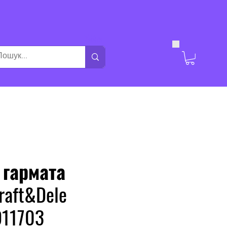
Увійти
 гармата
raft&Dele
D11703