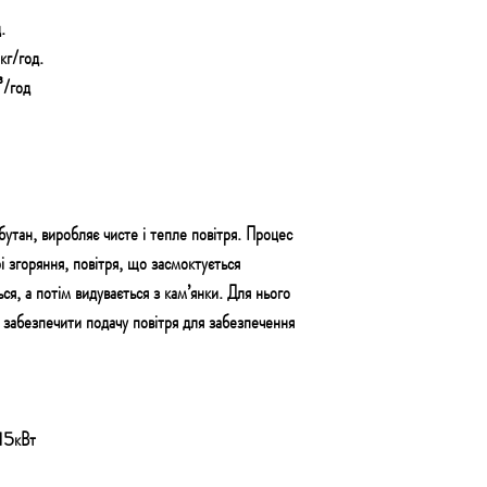
.
кг/год.
³/год
утан, виробляє чисте і тепле повітря. Процес
рі згоряння, повітря, що засмоктується
ся, а потім видувається з кам’янки. Для нього
 забезпечити подачу повітря для забезпечення
15кВт