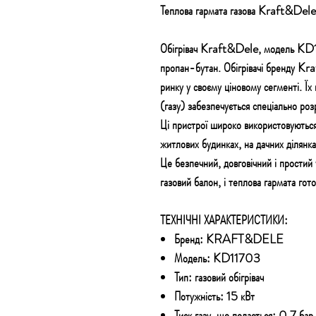
Теплова гармата газова Kraft&De
Обігрівач Kraft&Dele, модель KD11
пропан-бутан. Обігрівачі бренду Kr
ринку у своєму ціновому сегменті. Їх
(газу) забезпечується спеціально ро
Ці пристрої широко використовуються 
житлових будинках, на дачних ділянка
Це безпечний, довговічний і простий 
газовий балон, і теплова гармата гот
ТЕХНІЧНІ ХАРАКТЕРИСТИКИ:
Бренд: KRAFT&DELE
Модель: KD11703
Тип: газовий обігрівач
Потужність: 15 кВт
Тиск газу, що подається: 0,7 бар