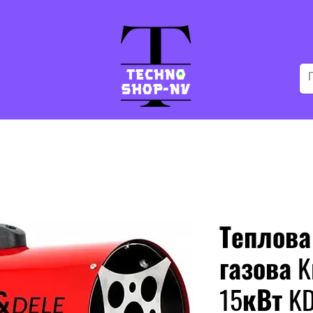
Теплова
газова K
15кВт K