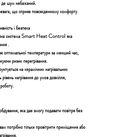
, де шум небажаний.
евага, що сприяє повсякденному комфорту.
ість і безпека
ійна система Smart Heat Control
яка
ання
.
ає оптимальної температури
за менший час,
жуючи ризик перегрівання.
рунтується на керамічних нагрівальних
 рівень нагрівання
до умов довкілля,
 роботу.
обдування
, яка дає змогу подавати повітря
без
 вам потрібно тільки
провітрити приміщення або
агрівання.