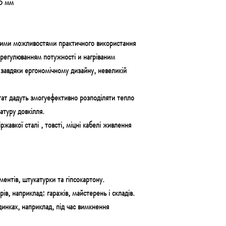
5 мм
ими можливостями практичного використання
 регулюванням потужності
и
нагріваним
и
завдяки
ергономічному дизайну, невеликій
тат дадуть змогу
ефективно
розподіляти тепло
туру довкілля.
іржавкої сталі
, товсті,
міцні кабелі
живлення
аментів, штукатурки та гіпсокартону.
ів, наприклад: гаражів, майстерень і складів.
динках, наприклад, під час вимкнення