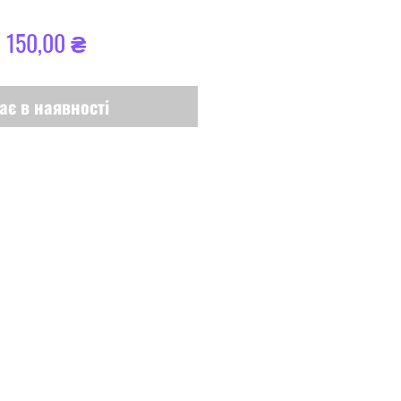
вичайна
За
1 150,00 ₴
іна
розпродажем
ає в наявності