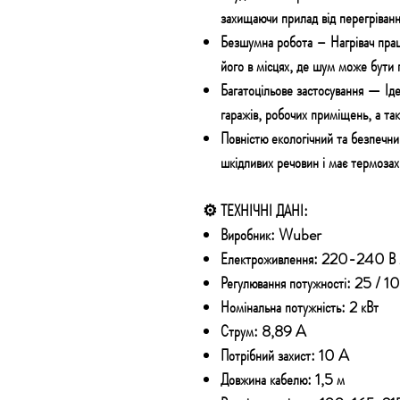
захищаючи прилад від перегріванн
Безшумна робота –
Нагрівач пра
його в місцях, де шум може бути
Багатоцільове застосування —
Ід
гаражів, робочих приміщень, а та
Повністю екологічний та
безпечн
шкідливих речовин і має термозах
⚙️ ТЕХНІЧНІ ДАНІ:
Виробник:
Wuber
Електроживлення:
220-240 В 
Регулювання потужності:
25 / 
Номінальна потужність:
2 кВт
Струм:
8,89 A
Потрібний захист:
10 A
Довжина кабелю:
1,5 м