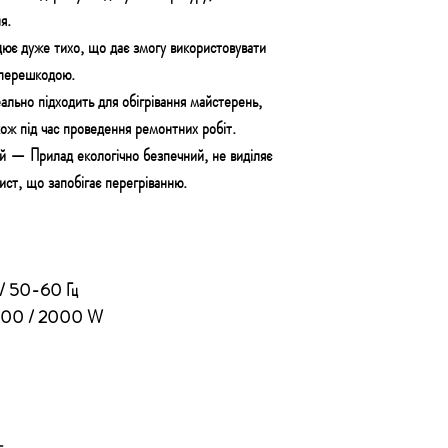
я.
цює дуже тихо, що дає змогу використовувати
 перешкодою.
еально підходить для обігрівання майстерень,
кож під час проведення ремонтних робіт.
ий —
Прилад екологічно безпечний, не виділяє
ист, що запобігає перегріванню.
/ 50-60 Гц
1000 / 2000 W