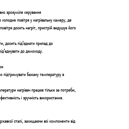
вно зрозуміле керування
є
холодне повітря
у нагрівальну камеру, де
 повітря
досить нагріт
, пристрій видушує його
и, досить під’єднати прилад до
під’єднувати до димоходу.
ри
но
підтримувати бажану температуру в
мператури
нагрівач працює тільки за потреби,
фективність
і зручність використання.
іржавкої сталі,
захищаючи
всі компоненти від