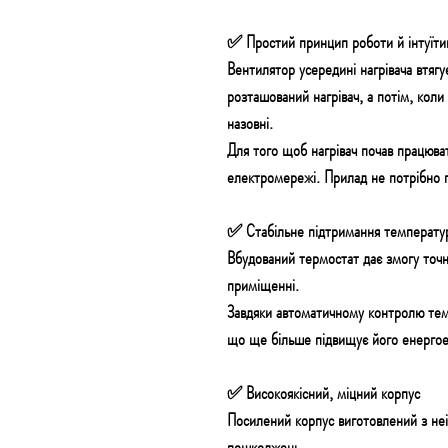
✅ Простий принцип роботи й інтуїти
Вентилятор усередині нагрівача втягу
розташований нагрівач, а потім, коли
назовні.
Для того щоб
нагрівач
почав працюват
електромережі.
Прилад не потрібно 
✅ Стабільне підтримання температу
Вбудований
термостат
дає змогу точ
приміщенні.
Завдяки автоматичному контролю те
що ще більше
підвищує його енергое
✅ Високоякісний, міцний корпус
Посилений корпус
виготовлений з
не
пошкоджень.