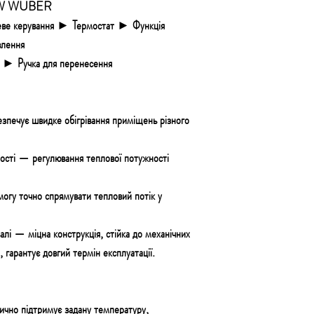
00W WUBER
е керування ► Термостат ► Функція
влення
► Ручка для перенесення
езпечує швидке обігрівання приміщень різного
ності — регулювання
теплової потужності
могу точно спрямувати тепловий потік у
сталі —
міцна конструкція, стійка до механічних
 гарантує довгий термін експлуатації.
ично підтримує задану температуру,