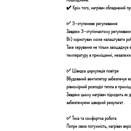
✔️ Крім того, нагрівач обладнаний
пр
✅ 3-ступеневе регулювання
Завдяки
3-ступінчастому регулюванн
Вт)
користувач може налаштувати роб
Таке керування не тільки
заощаджує е
температуру в приміщенні,
незалежно
✅ Швидка циркуляція повітря
Вбудований
вентилятор
забезпечує е
рівномірний розподіл
тепла в приміщ
Завдяки цьому нагрівач підходить як 
забезпечуючи швидкий результат.
✅ Тиха та комфортна робота
Попри свою потужність, нагрівач
вирі