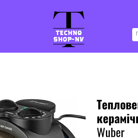
Теплове
кераміч
Wuber