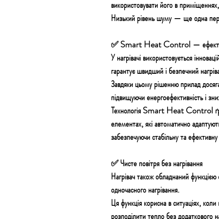
використовувати його в приміщеннях
Низький рівень шуму — ще одна пер
✅ Smart Heat Control — ефективн
У нагрівачі використовується
інновац
гарантує
швидший і безпечний
нагрів
Завдяки цьому рішенню прилад досяг
підвищуючи енергоефективність і зни
Технологія
Smart Heat Control
ґ
елементах, які
автоматично адаптують
забезпечуючи стабільну та ефективну
✅ Чисте повітря без нагрівання
Нагрівач також обладнаний
функцією 
одночасного нагрівання.
Ця функція корисна
в ситуаціях, коли
розподілити тепло
без додаткового н