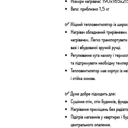
Розміри нагрівача:
190x165x21
Вага:
приблизно 1,5 кг
✅ Міцний тепловентилятор із широк
Нагрівач обладнаний
трирівневим
нагрівачем. Легко транспортуват
вазі
і вбудованої
зручній ручці.
Регулювання кута нахилу
і термос
та підтримувати
необхідну
темпера
Тепловентилятор має
корпус із не
і
стійка основа.
✅ Дуже добре підходить для:
Сушіння
стін, стін будинків, фунд
Нагрівання
приміщень без радіатор
Підігрів магазинів у квартирах
і бу
центрального опалення.