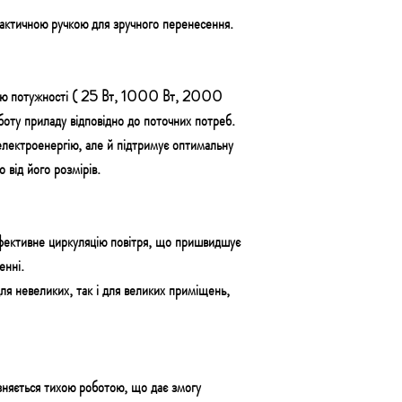
актичною ручкою для зручного перенесення
.
ю потужності
(
25 Вт, 1000 Вт, 2000
оту приладу відповідно до поточних потреб.
лектроенергію, але й підтримує оптимальну
 від його розмірів.
фективне циркуляцію повітря, що
пришвидшує
енні.
для невеликих, так і для великих приміщень,
зняється тихою роботою
, що дає змогу