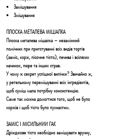
Замішування
Змішування
ПЛОСКА МЕТАЛЕВА МІШАЛКА
Плоска металева мішалка – незамінний
помічник при приготуванні всіх видів тортів
(заміс, корж, пісочне тісто), печива і всіляких
начинок, пюре та інших страв.
У чому ж секрет успішної випічки? Звичайно ж,
у ретельному перемішуванні всіх інгредієнтів,
щоб суміш мала потрібну консистенцію.
Саме так можна домогтися того, щоб не було
коржів і щоб тісто було пухнастим.
ЗАМІС І МІСИЛЬНИЙ ГАК
Дріжджове тісто необхідно замішувати вручну,