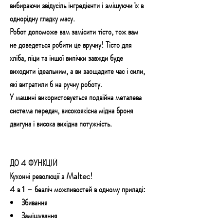
вибираючи звідусіль інгредієнти і змішуючи їх в
однорідну гладку масу.
Робот допоможе вам замісити тісто, тож вам
не доведеться робити це вручну! Тісто для
хліба, піци та іншої випічки завжди буде
виходити ідеальним, а ви заощадите час і сили,
які витратили б на ручну роботу.
У машині використовується подвійна металева
система передач, високоякісна мідна броня
двигуна і висока вихідна потужність.
ДО 4 ФУНКЦІЙ
Кухонні революції з Maltec!
4 в 1 – безліч можливостей в одному приладі:
Збивання
Замішування