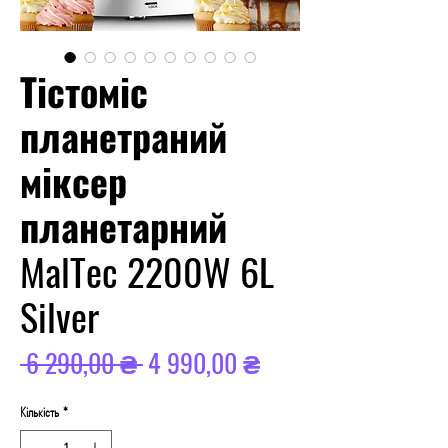
Тістоміс
планетраний
міксер
планетарний
MalTec 2200W 6L
Silver
Звичайна
За
 6 290,00 ₴ 
4 990,00 ₴
ціна
розпродажем
Кількість
*