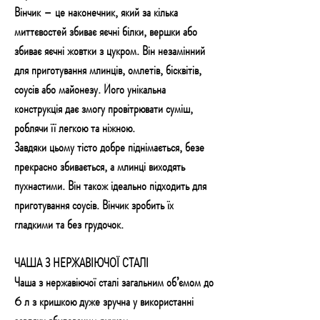
Вінчик – це наконечник, який за кілька
миттєвостей збиває яєчні білки, вершки або
збиває яєчні жовтки з цукром. Він незамінний
для приготування млинців, омлетів, бісквітів,
соусів або майонезу. Його унікальна
конструкція дає змогу провітрювати суміш,
роблячи її легкою та ніжною.
Завдяки цьому тісто добре піднімається, безе
прекрасно збивається, а млинці виходять
пухнастими. Він також ідеально підходить для
приготування соусів. Вінчик зробить їх
гладкими та без грудочок.
ЧАША З НЕРЖАВІЮЧОЇ СТАЛІ
Чаша з нержавіючої сталі загальним об’ємом до
6 л з кришкою дуже зручна у використанні