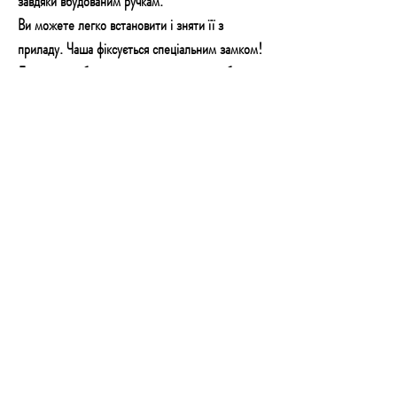
завдяки вбудованим ручкам.
Ви можете легко встановити і зняти її з
приладу. Чаша фіксується спеціальним замком!
Для того щоб зняти чашу з міксера, необхідно
затягнути стопорний механізм, повернувши
його. Фіксатор запобігає випадковому
переміщенню або перекиданню чаші.
ЗАХИСТ ВІД БРИЗОК
ДОДАВАЙТЕ ІНГРЕДІЄНТИ, КОЛИ ЗАХОЧЕТЕ
Завдяки захисту від бризок і ви, і ваша кухня
завжди будуть чистими. Відтепер можна забути
про бризки вершків або молока навколо
міксера, на стільниці та стіні! У кришці є отвір,
що дає змогу додавати інгредієнти, не
перериваючи роботу міксера.
Це фантастичне рішення оцінили тисячі людей!