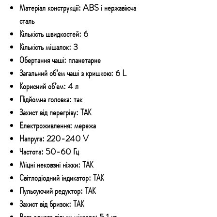
Матеріал конструкції: ABS і нержавіюча
сталь
Кількість швидкостей: 6
Кількість мішалок: 3
Обертання чаші: планетарне
Загальний об’єм чаші з кришкою: 6 L
Корисний об’єм: 4 л
Підйомна головка: так
Захист від перегріву: ТАК
Електроживлення: мережа
Напруга: 220-240 V
Частота: 50-60 Гц
Міцні нековзні ніжки: ТАК
Світлодіодний індикатор: ТАК
Пульсуючий редуктор: ТАК
Захист від бризок: ТАК
Вага одного тільки міксера: 5,1 кг