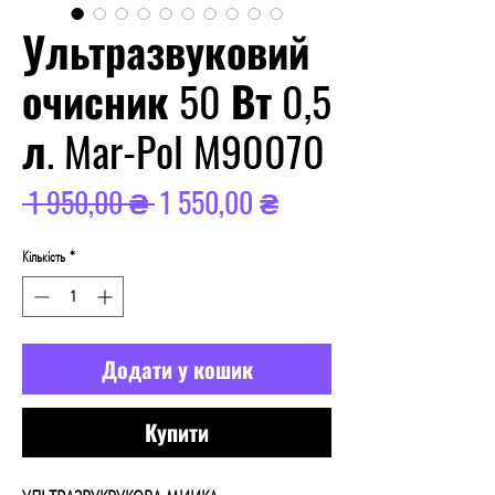
Ультразвуковий
очисник 50 Вт 0,5
л. Mar-Pol M90070
Звичайна
За
 1 950,00 ₴ 
1 550,00 ₴
ціна
розпродажем
Кількість
*
Додати у кошик
Купити