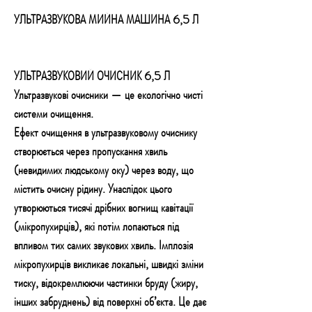
УЛЬТРАЗВУКОВА МИЙНА МАШИНА 6,5 Л
УЛЬТРАЗВУКОВИЙ ОЧИСНИК 6,5 Л
Ультразвукові очисники — це екологічно чисті
системи очищення.
Ефект очищення в ультразвуковому очиснику
створюється через пропускання хвиль
(невидимих людському оку) через воду, що
містить очисну рідину. Унаслідок цього
утворюються тисячі дрібних вогнищ кавітації
(мікропухирців), які потім лопаються під
впливом тих самих звукових хвиль. Імплозія
мікропухирців викликає локальні, швидкі зміни
тиску, відокремлюючи частинки бруду (жиру,
інших забруднень) від поверхні об’єкта. Це дає