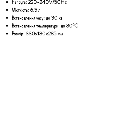
Напруга: 220-240V/50Hz
Місткість: 6.5 л
Встановлення часу: до 30 хв
Встановлення температури: до 80°C
Розмір: 330x180x285 мм
Вага: приблизно 5 кг
Ультразвуковий очисник від польського бренда
Kraft&Dele, модель KD449, під час
використання відповідної рідини ідеально
підходить для дезінфекції будь-яких предметів.
КОНТАКТИ
Email:
technoshopnv@gmail.com
Тел:
+380 73 777 50 54