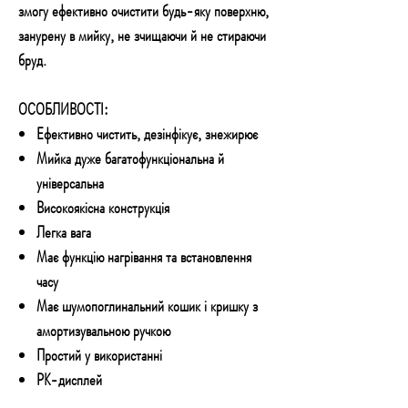
змогу ефективно очистити будь-яку поверхню,
занурену в мийку, не зчищаючи й не стираючи
бруд.
ОСОБЛИВОСТІ:
Ефективно чистить, дезінфікує, знежирює
Мийка дуже багатофункціональна й
універсальна
Високоякісна конструкція
Легка вага
Має функцію нагрівання та встановлення
часу
Має шумопоглинальний кошик і кришку з
амортизувальною ручкою
Простий у використанні
РК-дисплей