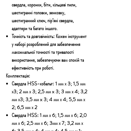
свердла, коронки, біти, кільцеві пили,
шестигранні головки, зенковку,
шестигранний ключ, пір’яні свердла,
адаптери та багато іншого.
Точність та довговічність:
Кожен інструмент
у наборі розроблений для забезпечення
максимальної точності та тривалості
використання, забезпечуючи вам спокій та
ефективність при роботі.
Ко
мплектація
:
Свердла HSS-кобальт:
1 мм х 3; 1,5 мм
х3; 2 мм х 3; 2,5 мм x 3; 3 мм х 4; 3,2
мм х3; 3,5 мм x 3; 4 мм х 4; 5,5 мм х
2; 6,5 мм х 2
Свердла HSS:
1 мм х 6; 1,5 мм х 6; 2,0
мм х 6; 2,5 мм х 6; 3мм х 7; 3,2 мм х
6; 3,5 мм х 4; 4 мм х 4; 4,5 мм x 1;