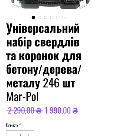
Універсальний
набір свердлів
та коронок для
бетону/дерева/
металу 246 шт
Mar-Pol
Звичайна
За
 2 290,00 ₴ 
1 990,00 ₴
ціна
розпродажем
Кількість
*