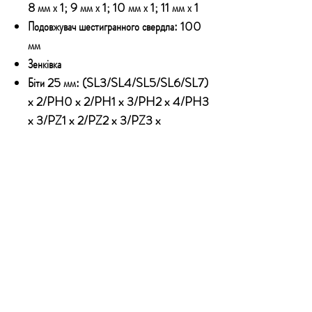
8 мм х 1; 9 мм х 1; 10 мм х 1; 11 мм х 1
Подовжувач шестигранного свердла:
100
мм
Зенківка
Біти 25 мм:
(SL3/SL4/SL5/SL6/SL7)
x 2/PH0 x 2/PH1 x 3/PH2 x 4/PH3
x 3/PZ1 x 2/PZ2 x 3/PZ3 x
2/T10/T15/
T20/T25/T27/T30/T35/T40/H2/H
2,5/H3/H4/H5/H6/S0 x 2/S1 x
3/S2 x 3/S3 x 3/ШЕСТИГРАНИК
(5/64 дюйма); 3/32 дюйми; 1/8 дюйми;
5/32 дюйми; 3/16 дюйми; 1/4 дюйми
Бітовий адаптер
Біти
50
мм
:
SL3/SL4/SL5/SL6/SL7/
PH1 x 2/PH2 x 3/PH3 x 2/PZ1 x
2/PZ2 x 3/PZ3 x