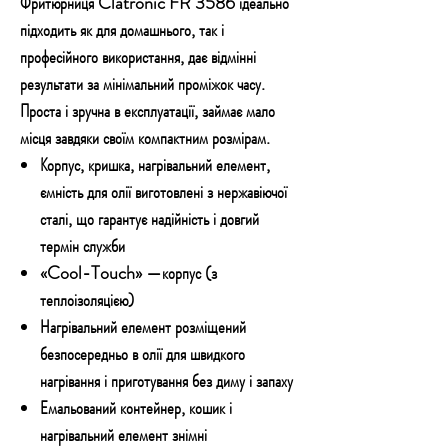
Фритюрниця Clatronic FR 3586 ідеально
підходить як для домашнього, так і
професійного використання, дає відмінні
результати за мінімальний проміжок часу.
Проста і зручна в експлуатації, займає мало
місця завдяки своїм компактним розмірам.
Корпус, кришка, нагрівальний елемент,
ємність для олії виготовлені з нержавіючої
сталі, що гарантує надійність і довгий
термін служби
«Cool-Touch» —корпус (з
теплоізоляцією)
Нагрівальний елемент розміщений
безпосередньо в олії для швидкого
нагрівання і приготування без диму і запаху
Емальований контейнер, кошик і
нагрівальний елемент знімні