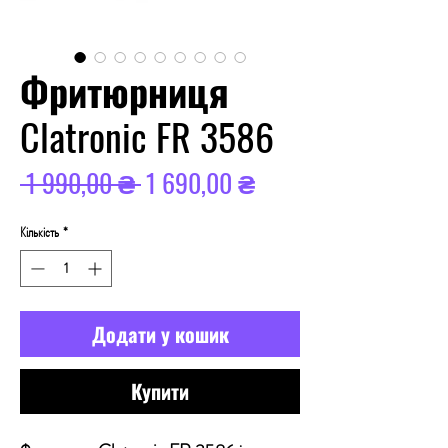
Фритюрниця
Clatronic FR 3586
Звичайна
За
 1 990,00 ₴ 
1 690,00 ₴
ціна
розпродажем
Кількість
*
Додати у кошик
Купити