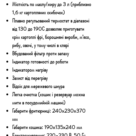
Місткість по маслу/жиру до 3 л (приблизно
1,6 кг картопляних скибочок)
Плавно регульований термостат в діапазоні
від 130 до 190С дозволяє приготувати
крім картоплі фрі, борошняні вироби, м’ясо,
рибу, овочі, у тому числі в клярі
Вбудований фільтр проти запаху
Індикатор готовності до роботи
Індикатором нагріву
Захист від перегріву
Відсік для мережевого шнура
Легка очистка (кошик і резервуар можна
мити в посудомийній машині)
Габарити фритюрниці: 240x230x370
мм
Габарити кошика: 190x135x240 мм
Електроживлення: 220-230 В, 50 Гц