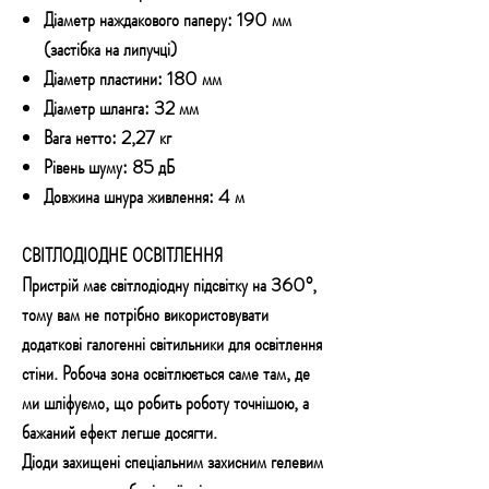
Діаметр наждакового паперу: 190 мм
(застібка на липучці)
Діаметр пластини: 180 мм
Діаметр шланга: 32 мм
Вага нетто: 2,27 кг
Рівень шуму: 85 дБ
Довжина шнура живлення: 4 м
СВІТЛОДІОДНЕ ОСВІТЛЕННЯ
Пристрій має світлодіодну підсвітку на 360°,
тому вам не потрібно використовувати
додаткові галогенні світильники для освітлення
стіни. Робоча зона освітлюється саме там, де
ми шліфуємо, що робить роботу точнішою, а
бажаний ефект легше досягти.
Діоди захищені спеціальним захисним гелевим