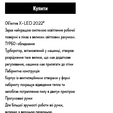
Купити
Об’єктив X-LED 2022*
Зараз найкращою системою освітлення робочої
поверхні є лінза з великим світловим рахунком.
ТУРБО-обладнання
Турборотор, встановлений у машинці, створює
розрідження таке велике, що має додаткове
регулювання, машинка має прилягати до стіни
Лабіринтна конструкція
Корпус із вентиляційними отворами у формі
лабіринту покращує відведення тепла та
запобігає потраплянню пилу в двигун пристрою
Прогумовані ручки
Для більшої зручності роботи всі ручки,
включно з верхньою передньою,