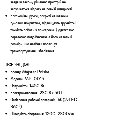
завдяки такому рішенню пристрій не
запускається відразу на повній швидкості.
Ергономічні ручки
, покриті нековзним
гумовим покриттям, підвищують зручність і
точність роботи з пристроєм. Додатковою
перевагою подрібнювача є його невеликі
розміри, що неабияк полегшує
транспортування і зберігання.
ТЕХНІЧНІ ДАНІ:
Бренд: Majster Polska
Модель: MP-0015
Потужність: 1450 Вт
Електроживлення: 230 В / 50 Гц
Освітлення робочої поверхні: ТАК (2xLED
360°)
Швидкість обертання: 1200-2300/хв