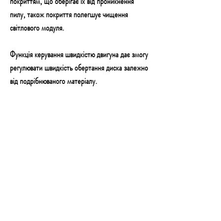
покриттям, що оберігає їх від проникнення
пилу, також покриття полегшує чищення
світлового модуля.
Функція керування швидкістю двигуна дає змогу
регулювати швидкість обертання диска залежно
від подрібнюваного матеріалу.
Крім того, у пристрої використовується система
плавного пуску, завдяки такому рішенню
пристрій не запускається відразу на повній
швидкості.
Функції, що полегшують вашу роботу
Кутове шліфування
Знімна частина захисного кожуха дає змогу
зручно шліфувати кути (наприклад, точки
дотику стін і стелі).