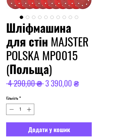
Шліфмашина
для стін MAJSTER
POLSKA MP0015
(Польща)
Звичайна
За
 4 290,00 ₴ 
3 390,00 ₴
ціна
розпродажем
Кількість
*
Додати у кошик