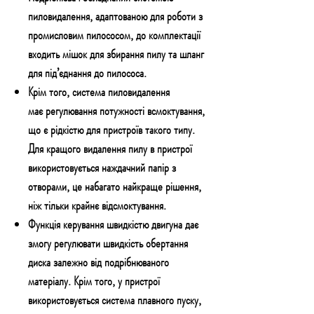
пиловидалення, адаптованою для роботи з
промисловим пилососом, до комплектації
входить мішок для збирання пилу та шланг
для під’єднання до пилососа.
Крім того, система пиловидалення
має
регулювання потужності всмоктування
,
що є рідкістю для пристроїв такого типу.
Для кращого видалення пилу в пристрої
використовується наждачний папір з
отворами, це набагато найкраще рішення,
ніж тільки крайнє відсмоктування.
Функція керування швидкістю двигуна
дає
змогу регулювати швидкість обертання
диска залежно від подрібнюваного
матеріалу. Крім того, у пристрої
використовується система плавного пуску,