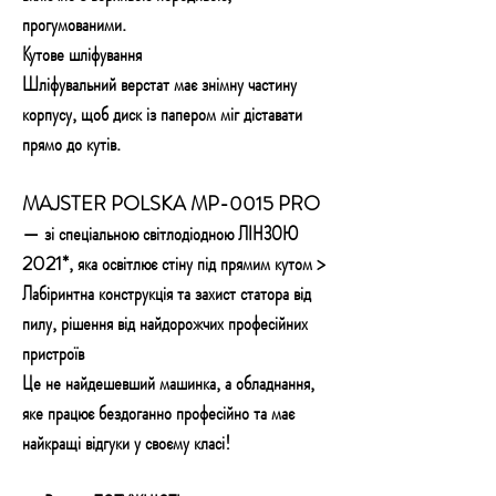
прогумованими.
Кутове шліфування
Шліфувальний верстат має знімну частину
корпусу, щоб диск із папером міг діставати
прямо до кутів.
MAJSTER POLSKA MP-0015 PRO
— зі спеціальною світлодіодною ЛІНЗОЮ
2021*, яка освітлює стіну під прямим кутом >
Лабіринтна конструкція та захист статора від
пилу, рішення від найдорожчих професійних
пристроїв
Це не найдешевший машинка, а обладнання,
яке працює бездоганно професійно та має
найкращі відгуки у своєму класі!