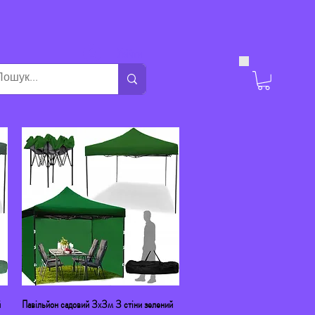
Увійти
й
Павільйон садовий 3х3м 3 стіни зелений
Швидкий перегляд