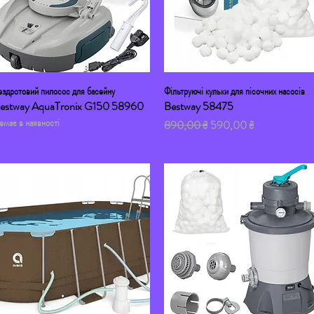
ездротовий пилосос для басейну
Швидкий перегляд
Фільтруючі кульки для пісочних насосів
Швидкий перегляд
estway AquaTronix G150 58960
Bestway 58475
емає в наявності
Звичайна ціна
За розпродажем
890,00 ₴
590,00 ₴