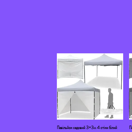
Павільйон садовий 3×3м 4 стіни білий
Швидкий перегляд
П