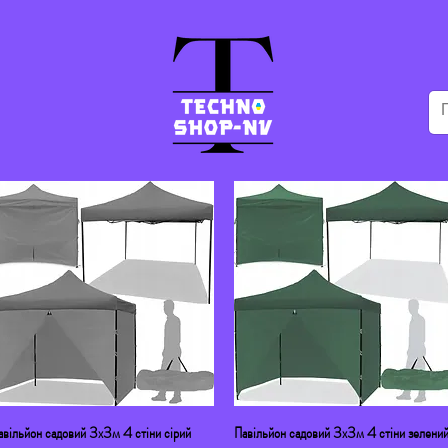
авільйон садовий 3х3м 4 стіни сірий
Швидкий перегляд
Павільйон садовий 3х3м 4 стіни зелени
Швидкий перегляд