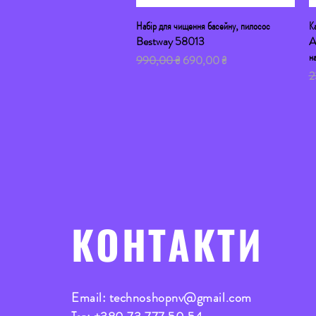
Набір для чищення басейну, пилосос
Швидкий перегляд
К
Bestway 58013
A
н
Звичайна ціна
За розпродажем
990,00 ₴
690,00 ₴
Зв
2
КОНТАКТИ
Email:
technoshopnv@gmail.com