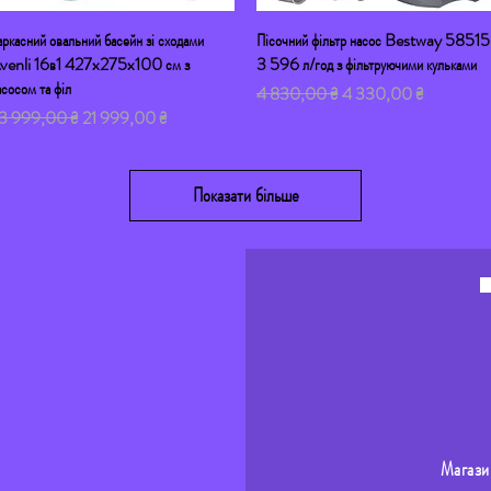
аркасний овальний басейн зі сходами
Швидкий перегляд
Пісочний фільтр насос Bestway 58515
Швидкий перегляд
venli 16в1 427x275x100 см з
3 596 л/год з фільтруючими кульками
асосом та філ
Звичайна ціна
За розпродажем
4 830,00 ₴
4 330,00 ₴
ичайна ціна
За розпродажем
3 999,00 ₴
21 999,00 ₴
Показати більше
Магази